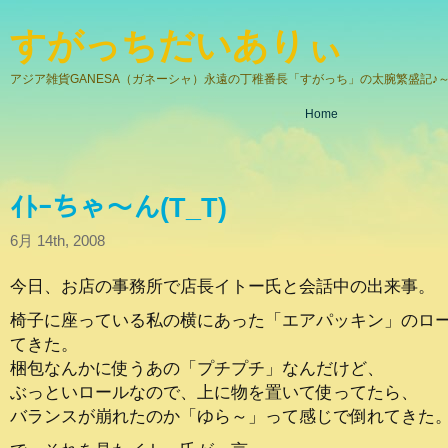
すがっちだいありぃ
アジア雑貨GANESA（ガネーシャ）永遠の丁稚番長「すがっち」の太腕繁盛記♪～
Home
ｲﾄｰちゃ～ん(T_T)
6月 14th, 2008
今日、お店の事務所で店長イトー氏と会話中の出来事。
椅子に座っている私の横にあった「エアパッキン」のロ
てきた。
梱包なんかに使うあの「プチプチ」なんだけど、
ぶっといロールなので、上に物を置いて使ってたら、
バランスが崩れたのか「ゆら～」って感じで倒れてきた