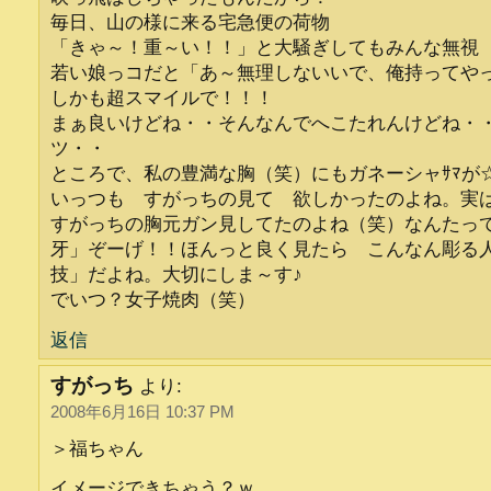
毎日、山の様に来る宅急便の荷物
「きゃ～！重～い！！」と大騒ぎしてもみんな無視
若い娘っコだと「あ～無理しないいで、俺持ってや
しかも超スマイルで！！！
まぁ良いけどね・・そんなんでへこたれんけどね・
ツ・・
ところで、私の豊満な胸（笑）にもガネーシャｻﾏが
いっつも すがっちの見て 欲しかったのよね。実
すがっちの胸元ガン見してたのよね（笑）なんたっ
牙」ぞーげ！！ほんっと良く見たら こんなん彫る
技」だよね。大切にしま～す♪
でいつ？女子焼肉（笑）
返信
すがっち
より:
2008年6月16日 10:37 PM
＞福ちゃん
イメージできちゃう？ｗ