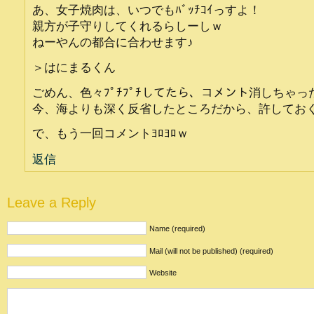
あ、女子焼肉は、いつでもﾊﾞｯﾁｺｲっすよ！
親方が子守りしてくれるらしーしｗ
ねーやんの都合に合わせます♪
＞はにまるくん
ごめん、色々ﾌﾟﾁﾌﾟﾁしてたら、コメント消しちゃった(
今、海よりも深く反省したところだから、許してお
で、もう一回コメントﾖﾛﾖﾛｗ
返信
Leave a Reply
Name (required)
Mail (will not be published) (required)
Website