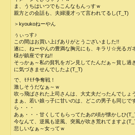
ま、うちはいつでもこんなもんっすｗ
親方との会話も、夫婦漫才って言われてるし(T_T)
＞kyoukoねーやん
ぅぃっす♪
この間はお買い上げありがとうございました!!
遂に、ねーやんの豊満な胸元にも、キラリ☆光るガ
様が鎮座ですね!!
そっかぁ～私の貧乳をガン見してたんだぁ～貧し過
に気づきませんでしたよ(T_T)
で、ﾓﾁﾓﾁ争奪戦！
激しそうだなぁ～ｗ
吹っ飛ばされた上司さんは、大丈夫だったんでしょ
まぁ、若い娘っ子に甘いのは、どこの男子も同じで
ら・・・
あぁ・・・甘くしてもらってたあの頃が懐かしひ(T_T
今なんて、逆風も逆風、突風が吹き荒れてますよ(T_T
悲しいなぁ～女ってｗ