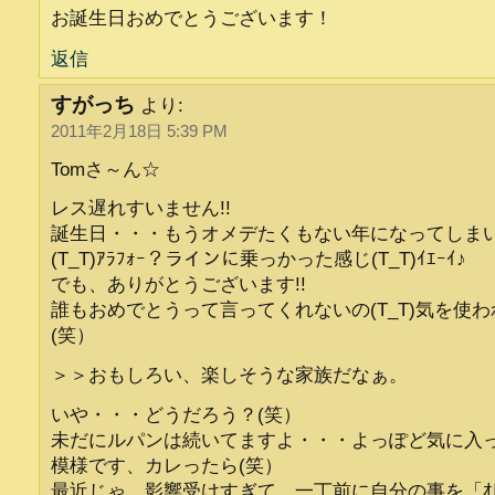
お誕生日おめでとうございます！
返信
すがっち
より:
2011年2月18日 5:39 PM
Tomさ～ん☆
レス遅れすいません!!
誕生日・・・もうオメデたくもない年になってしま
(T_T)ｱﾗﾌｫｰ？ラインに乗っかった感じ(T_T)ｲｴｰｲ♪
でも、ありがとうございます!!
誰もおめでとうって言ってくれないの(T_T)気を使
(笑）
＞＞おもしろい、楽しそうな家族だなぁ。
いや・・・どうだろう？(笑）
未だにルパンは続いてますよ・・・よっぽど気に入
模様です、カレったら(笑）
最近じゃ、影響受けすぎて、一丁前に自分の事を「ｵ