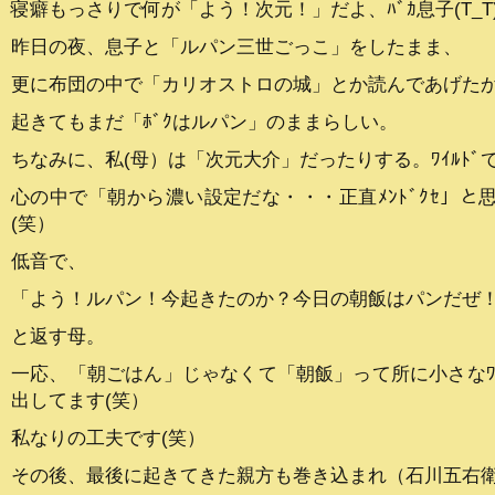
寝癖もっさりで何が「よう！次元！」だよ、ﾊﾞｶ息子(T_T
昨日の夜、息子と「ルパン三世ごっこ」をしたまま、
更に布団の中で「カリオストロの城」とか読んであげた
起きてもまだ「ﾎﾞｸはルパン」のままらしい。
ちなみに、私(母）は「次元大介」だったりする。ﾜｲﾙﾄﾞ
心の中で「朝から濃い設定だな・・・正直ﾒﾝﾄﾞｸｾ」と
(笑）
低音で、
「よう！ルパン！今起きたのか？今日の朝飯はパンだぜ
と返す母。
一応、「朝ごはん」じゃなくて「朝飯」って所に小さなﾜｲ
出してます(笑）
私なりの工夫です(笑）
その後、最後に起きてきた親方も巻き込まれ（石川五右