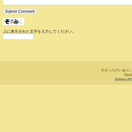
上に表示された文字を入力してください。
すがっちだいありぃ is 
Desi
Entries (R