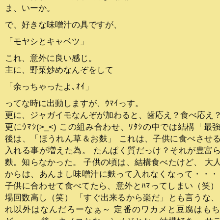
ま、いーか。
で、好きな味噌汁の具ですが、
「モヤシとキャベツ」
これ、意外に良い感じ。
主に、野菜炒めなんぞをして
「余っちゃったよ､ｵｲ」
ってな時に出動しますが、ｳﾏｲっす。
更に、ジャガイモなんぞが加わると、歯応え？食べ応え
更にｳﾏｼ(>_<) この組み合わせ、ﾜﾀｼの中では結構「最
後は、「ほうれん草＆お麩」 これは、子供に食べさせ
入れる事が増えた為。 たんぱく質だっけ？それが豊富
麩。知らなかった。 子供の頃は、結構食べたけど、 大
からは、あんまし味噌汁に麩って入れなくなって・・・
子供に合わせて食べてたら、意外とﾊﾏってしまい（笑）
場回数高し（笑） 「すぐ出来るから楽だ」とも言うな、
れ以外はなんだろーなぁ～ 定番のワカメと豆腐はも