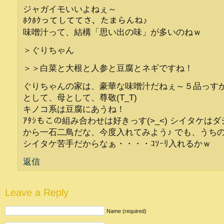
ジャガイモいいよねぇ～
ﾎｸﾎｸってしててさ、たまらんね♪
味噌汁って、結構「思い出の味」が多いのねｗ
＞ぐりちゃん
＞＞白菜と大根と人参と豆腐とネギですね！
ぐりちゃんの家は、豪華な味噌汁だねぇ～５品っす
として、母として、尊敬(T_T)
キノコ系は豆腐にあうね！
ｱﾀｼもこの組み合わせは好きっす(>_<) シイタケは
から一石二鳥だな、今度入れてみよう♪ でも、うち
シイタケ苦手だからなぁ・・・・ｺｿｰﾘ入れるかｗ
返信
Leave a Reply
Name (required)