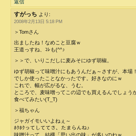
返信
すがっち
より:
2008年2月13日 5:18 PM
＞Tomさん
出ましたね！なめこと豆腐ｗ
王道っすね、ｺﾚも(^^♪
＞＞で、いりこだしに麦みそにゆず胡椒。
ゆず胡椒って味噌汁にもあうんだぁ～さすが、本場
でしか使ったことなかったです。好きなのにｗ
これで、幅が広がるな、うむ。
ところで、麦味噌ってこの辺でも買えるんでしょう
食べてみたい(T_T)
＞福ちゃん
ジャガイモいいよねぇ～
ﾎｸﾎｸってしててさ、たまらんね♪
味噌汁って、結構「思い出の味」が多いのねｗ