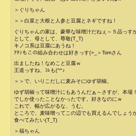
＞ぐりちゃん
＞＞白菜と大根と人参と豆腐とネギですね！
ぐりちゃんの家は、豪華な味噌汁だねぇ～５品っす
として、母として、尊敬(T_T)
キノコ系は豆腐にあうね！
ｱﾀｼもこの組み合わせは好きっす(>_＞Tomさん
出ましたね！なめこと豆腐ｗ
王道っすね、ｺﾚも(^^♪
＞＞で、いりこだしに麦みそにゆず胡椒。
ゆず胡椒って味噌汁にもあうんだぁ～さすが、本場
でしか使ったことなかったです。好きなのにｗ
これで、幅が広がるな、うむ。
ところで、麦味噌ってこの辺でも買えるんでしょう
食べてみたい(T_T)
＞福ちゃん