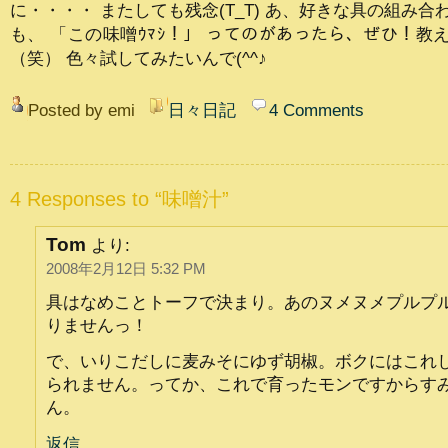
に・・・・ またしても残念(T_T) あ、好きな具の組み合
も、 「この味噌ｳﾏｼ！」 ってのがあったら、ぜひ！教
（笑） 色々試してみたいんで(^^♪
Posted by emi
日々日記
4 Comments
4 Responses to “味噌汁”
Tom
より:
2008年2月12日 5:32 PM
具はなめことトーフで決まり。あのヌメヌメプルプ
りませんっ！
で、いりこだしに麦みそにゆず胡椒。ボクにはこれ
られません。ってか、これで育ったモンですからす
ん。
返信