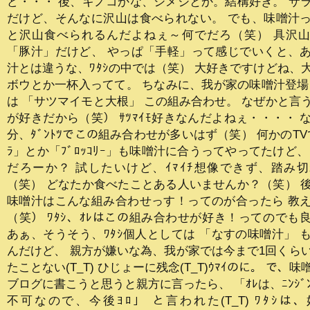
ど・・・ 後、キノコかな、シメジとか。結構好き。 サ
だけど、そんなに沢山は食べられない。 でも、味噌汁
と沢山食べられるんだよねぇ～何でだろ（笑） 具沢
「豚汁」だけど、 やっぱ「手軽」って感じでいくと、
汁とは違うな、ﾜﾀｼの中では（笑） 大好きですけどね、
ボウとか一杯入ってて。 ちなみに、我が家の味噌汁登場回
は 「サツマイモと大根」 この組み合わせ。 なぜかと言
が好きだから（笑） ｻﾂﾏｲﾓ好きなんだよねぇ・・・・ 
分、ﾀﾞﾝﾄﾂでこの組み合わせが多いはず（笑） 何かのTVで
ﾗ」とか「ﾌﾞﾛｯｺﾘｰ」も味噌汁に合うってやってたけど、
だろーか？ 試したいけど、ｲﾏｲﾁ想像できず、踏み
（笑） どなたか食べたことある人いませんか？（笑） 
味噌汁はこんな組み合わせっす！ってのが合ったら 教
（笑） ﾜﾀｼ、ｵﾚはこの組み合わせが好き！ってのでも
あぁ、そうそう、ﾜﾀｼ個人としては 「なすの味噌汁」 
んだけど、 親方が嫌いな為、我が家では今まで1回くら
たことない(T_T) ひじょーに残念(T_T)ｳﾏｲのに。 で、
ブログに書こうと思うと親方に言ったら、 「ｵﾚは、ﾆﾝｼﾞ
不可なので、今後ﾖﾛ」 と言われた(T_T) ﾜﾀｼは