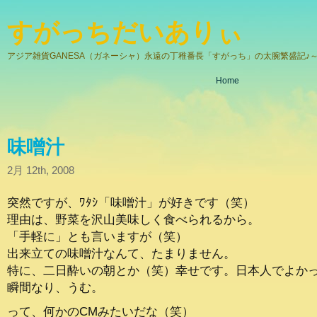
すがっちだいありぃ
アジア雑貨GANESA（ガネーシャ）永遠の丁稚番長「すがっち」の太腕繁盛記♪～
Home
味噌汁
2月 12th, 2008
突然ですが、ﾜﾀｼ「味噌汁」が好きです（笑）
理由は、野菜を沢山美味しく食べられるから。
「手軽に」とも言いますが（笑）
出来立ての味噌汁なんて、たまりません。
特に、二日酔いの朝とか（笑）幸せです。日本人でよか
瞬間なり、うむ。
って、何かのCMみたいだな（笑）