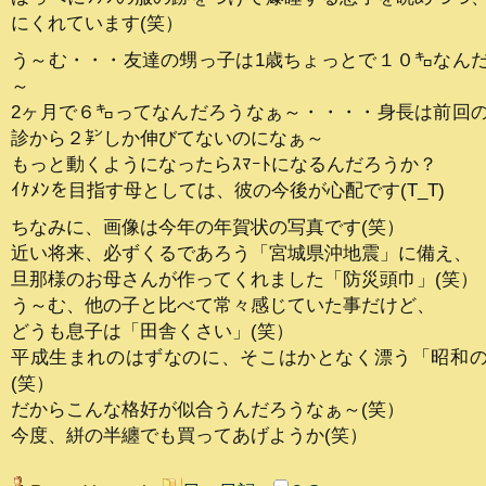
にくれています(笑）
う～む・・・友達の甥っ子は1歳ちょっとで１０㌔なん
～
2ヶ月で６㌔ってなんだろうなぁ～・・・・身長は前回
診から２㌢しか伸びてないのになぁ～
もっと動くようになったらｽﾏｰﾄになるんだろうか？
ｲｹﾒﾝを目指す母としては、彼の今後が心配です(T_T)
ちなみに、画像は今年の年賀状の写真です(笑）
近い将来、必ずくるであろう「宮城県沖地震」に備え、
旦那様のお母さんが作ってくれました「防災頭巾」(笑）
う～む、他の子と比べて常々感じていた事だけど、
どうも息子は「田舎くさい」(笑）
平成生まれのはずなのに、そこはかとなく漂う「昭和
(笑）
だからこんな格好が似合うんだろうなぁ～(笑）
今度、絣の半纏でも買ってあげようか(笑）