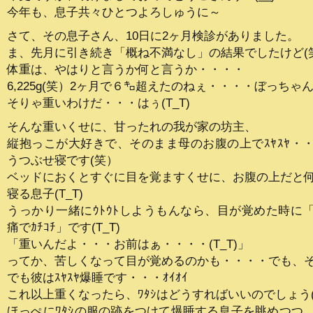
今年も、息子共々ひとつよろしゅうに～
さて、その息子さん、10日に2ヶ月検診がありました。
ま、先月に引き続き「概ね不満なし」の結果でしたけど(
体重は、やはりと言うか何と言うか・・・・
6,225g(笑）2ヶ月で６㌔超えたのねぇ・・・・ぼっちゃん(
そりゃ重いわけだ・・・はぅ(T_T)
そんな重いくせに、甘ったれの我が家の坊主、
縦抱っこが大好きで、そのまま母のお腹の上でｽﾔｽﾔ・
うつぶせ寝です(笑）
ベッドにおくとすぐに目を覚ますくせに、お腹の上だと
寝る息子(T_T)
うっかり一緒にｳﾄｳﾄしようもんなら、目が覚めた時に
痛でｶﾁｺﾁ」です(T_T)
「重いんだよ・・・お前はぁ・・・・(T_T)」
ってか、苦しくなって目が覚めるのかも・・・・でも、
でも彼はｽﾔｽﾔ爆睡です・・・ｵｲｵｲ
これ以上重くなったら、ﾜﾀｼはどうすればいいのでしょう
ほっぺにﾜﾀｼの服の跡をつけて爆睡する息子を眺めつつ