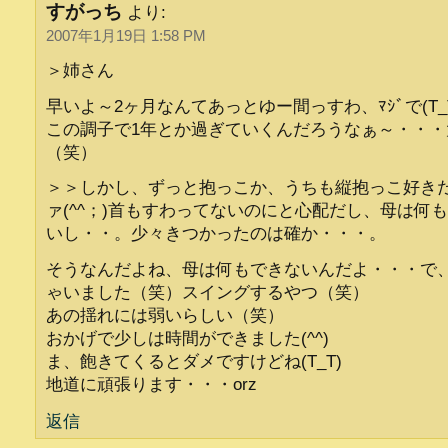
すがっち
より:
2007年1月19日 1:58 PM
＞姉さん
早いよ～2ヶ月なんてあっとゆー間っすわ、ﾏｼﾞで(T_
この調子で1年とか過ぎていくんだろうなぁ～・・・
（笑）
＞＞しかし、ずっと抱っこか、うちも縦抱っこ好き
ァ(^^；)首もすわってないのにと心配だし、母は何
いし・・。少々きつかったのは確か・・・。
そうなんだよね、母は何もできないんだよ・・・で
ゃいました（笑）スイングするやつ（笑）
あの揺れには弱いらしい（笑）
おかげで少しは時間ができました(^^)
ま、飽きてくるとダメですけどね(T_T)
地道に頑張ります・・・orz
返信