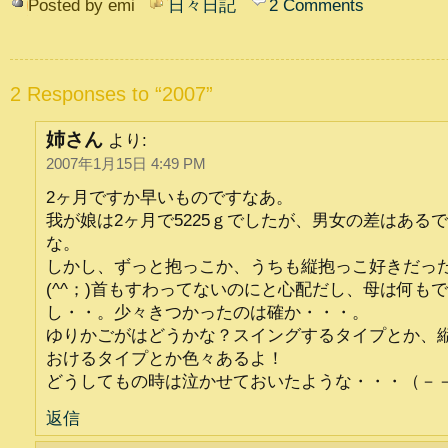
Posted by emi
日々日記
2 Comments
2 Responses to “2007”
姉さん
より:
2007年1月15日 4:49 PM
2ヶ月ですか早いものですなあ。
我が娘は2ヶ月で5225ｇでしたが、男女の差はある
な。
しかし、ずっと抱っこか、うちも縦抱っこ好きだっ
(^^；)首もすわってないのにと心配だし、母は何も
し・・。少々きつかったのは確か・・・。
ゆりかごがはどうかな？スイングするタイプとか、
おけるタイプとか色々あるよ！
どうしてもの時は泣かせておいたような・・・（－
返信