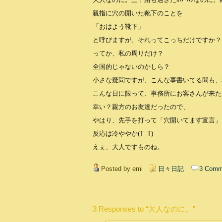
親指に穴の開いた靴下のことを
「おはよう靴下」
と呼びますが、それってこっちだけですか？
ってか、私の周りだけ？
全国的じゃないのかしら？
小さな疑問ですが、こんな事書いてる間も、
こんな日に限って、事務所にお客さんが来た
幸い？親方のお友達だったので、
やはり、先手を打って「穴開いてます宣言」
反応は冷ややか(T_T)
えぇ、大人ですものね。
Posted by emi
日々日記
3 Comm
3 Responses to “大人なのに。”