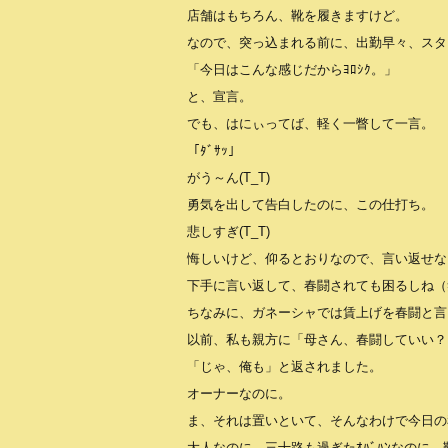
店舗はもちろん、靴を履きますけど。
なので、突っ込まれる前に、出勤早々、スタ
「今日はこんな感じだからﾖﾛｼｸ。」
と、宣言。
でも、はにぃってば、軽く一瞥して一言。
「ﾀﾞｻｯ」
がう～ん(T_T)
勇気を出して告白したのに、この仕打ち。
悲しすぎ(T_T)
悔しいけど、仰るとおりなので、言い返せな
下手に言い返して、春闘されても困るしね（
ちなみに、ガネーシャでは賃上げを春闘と言
以前、私も親方に「母さん、春闘していい？
「じゃ、俺も」と返されました。
オーナーなのに。
ま、それは置いといて、そんなわけで今日の
大人なのに。三十路も過ぎたｵﾊﾞﾊﾝなのに