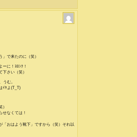
う」で来たのに（笑）
ーに！ﾖﾛｼｸ！
て下さい（笑）
、うむ。
よ(T_T)
笑）
らせなくては！
が「おはよう靴下」ですから（笑）それ以