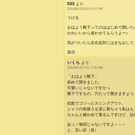
533
より:
2010年5月16日 9:47 PM
うける
おはよう靴下ってのははじめて聞いた
かわいいから使わせてもらうよー♪
気がついたら左右反対にはきなおして
返信
いくら
より:
2010年5月17日 1:06 AM
「おはよう靴下」
初めて聞きました。
可愛いじゃないですかっ
靴下ですもの、穴だって開きますよう
此処でコソっとカミングアウト。
シャツの前後ろを逆に着ちゃう私はも
ちゃんと確かめて着るんですけど、詰
あっ！毎回じゃないですよ～～～
と、言い訳（笑）