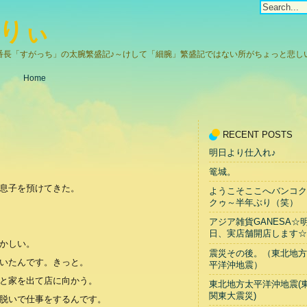
りぃ
番長「すがっち」の太腕繁盛記♪～けして「細腕」繁盛記ではない所がちょっと悲しい(
Home
RECENT POSTS
明日より仕入れ♪
篭城。
息子を預けてきた。
ようこそここへバンコク
クゥ～半年ぶり（笑）
アジア雑貨GANESA☆
日、実店舗開店します☆
かしい。
震災その後。（東北地方
いたんです。きっと。
平洋沖地震）
と家を出て店に向かう。
東北地方太平洋沖地震(
関東大震災)
脱いで仕事をするんです。