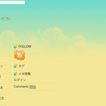
T_T)～
FOLLOW
タグ
ッ
メタ情報
明
ログイン
Comments
RSS
太
東北