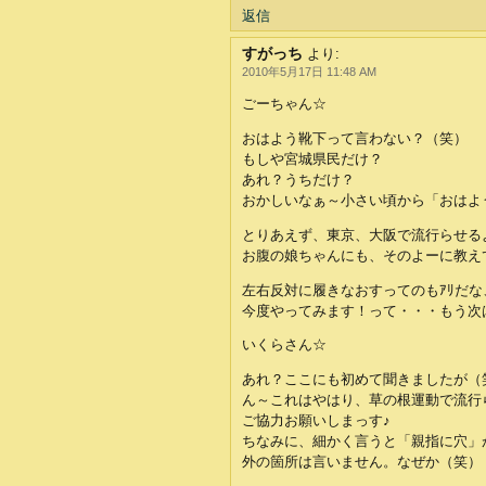
返信
すがっち
より:
2010年5月17日 11:48 AM
ごーちゃん☆
おはよう靴下って言わない？（笑）
もしや宮城県民だけ？
あれ？うちだけ？
おかしいなぁ～小さい頃から「おはよ
とりあえず、東京、大阪で流行らせるよ
お腹の娘ちゃんにも、そのよーに教え
左右反対に履きなおすってのもｱﾘだな
今度やってみます！って・・・もう次はｲﾔ
いくらさん☆
あれ？ここにも初めて聞きましたが（
ん～これはやはり、草の根運動で流行
ご協力お願いしまっす♪
ちなみに、細かく言うと「親指に穴」
外の箇所は言いません。なぜか（笑）