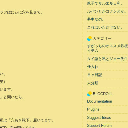
親子でサルエル日和。
ルパンとかコナンとか。
ッフはにぃに穴を見せて、
夢中なの。
これはいただけない。
カテゴリー
すがっちのオススメ鉄板
イテム
タイ語と私とジョー先生
仕入れ
い。
日々日記
笑）
未分類
います。
BLOGROLL
」と聞いたら、
Documentation
Plugins
Suggest Ideas
私は「穴あき靴下」履いてます。
Support Forum
。靴下に穴が開いてます。