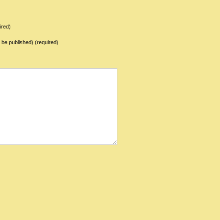
ired)
ot be published) (required)