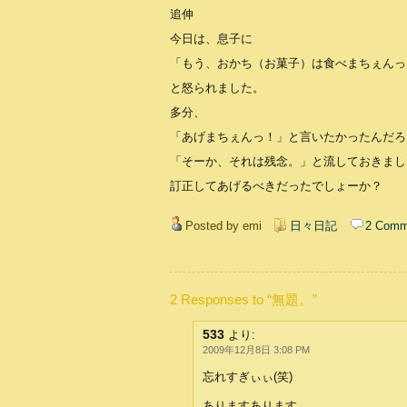
追伸
今日は、息子に
「もう、おかち（お菓子）は食べまちぇんっ
と怒られました。
多分、
「あげまちぇんっ！」と言いたかったんだろ
「そーか、それは残念。」と流しておきまし
訂正してあげるべきだったでしょーか？
Posted by emi
日々日記
2 Comm
2 Responses to “無題。”
533
より:
2009年12月8日 3:08 PM
忘れすぎぃぃ(笑)
ありますあります。