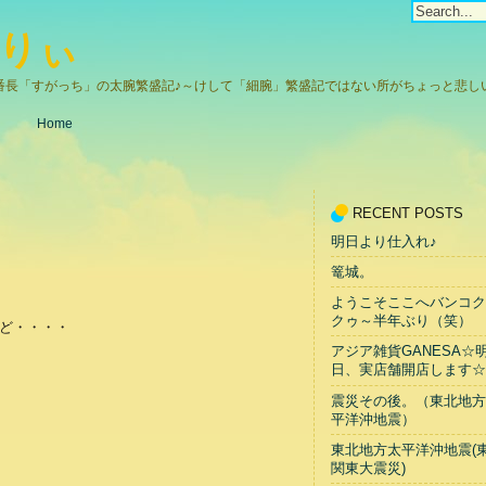
りぃ
番長「すがっち」の太腕繁盛記♪～けして「細腕」繁盛記ではない所がちょっと悲しい(
Home
RECENT POSTS
明日より仕入れ♪
篭城。
ようこそここへバンコク
クゥ～半年ぶり（笑）
ど・・・・
アジア雑貨GANESA☆
日、実店舗開店します☆
震災その後。（東北地方
平洋沖地震）
東北地方太平洋沖地震(
関東大震災)