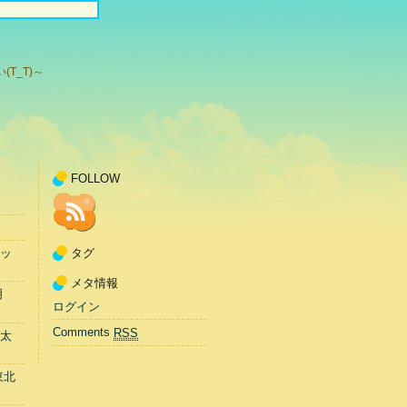
T_T)～
FOLLOW
タグ
ッ
メタ情報
明
ログイン
Comments
RSS
太
東北