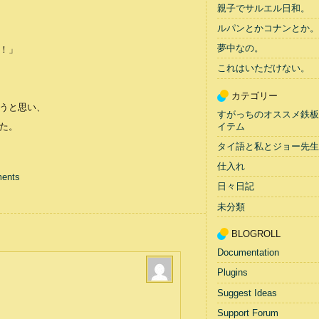
親子でサルエル日和。
ルパンとかコナンとか。
夢中なの。
！」
これはいただけない。
カテゴリー
うと思い、
すがっちのオススメ鉄板
た。
イテム
タイ語と私とジョー先生
仕入れ
ents
日々日記
未分類
BLOGROLL
Documentation
Plugins
Suggest Ideas
Support Forum