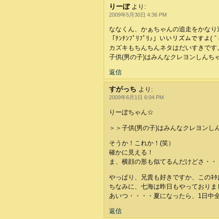
りーぼ
より:
2009年5月30日 4:36 PM
ななくん、かぁちゃんの追走をかなり
「ﾁﾝﾁﾝﾌﾟﾘﾌﾟﾘ♪」いいリズムですよ(＾
カズキもちんちんネタはだいすきです
子供(男の子)はみんなクレヨンしんち
返信
すがっち
より:
2009年6月1日 6:04 PM
りーぼちゃん☆
＞＞子供(男の子)はみんなクレヨンし
そうか！これか！(笑）
確かに見える！
ま、横顔の形も似てるんだけどさ・・・
やっぱり、兄貴も好きですか、このﾈﾀ
ちなみに、七海は昨日もやっておりました
あいつ・・・・夏になったら、1日中
返信