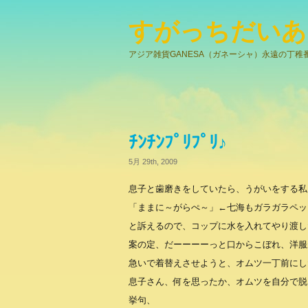
すがっちだいあ
アジア雑貨GANESA（ガネーシャ）永遠の丁稚
ﾁﾝﾁﾝﾌﾟﾘﾌﾟﾘ♪
5月 29th, 2009
息子と歯磨きをしていたら、うがいをする私
「ままに～がらぺ～」←七海もガラガラペッ
と訴えるので、コップに水を入れてやり渡し
案の定、だーーーーっと口からこぼれ、洋服が
急いで着替えさせようと、オムツ一丁前にし
息子さん、何を思ったか、オムツを自分で脱いでﾌ
挙句、