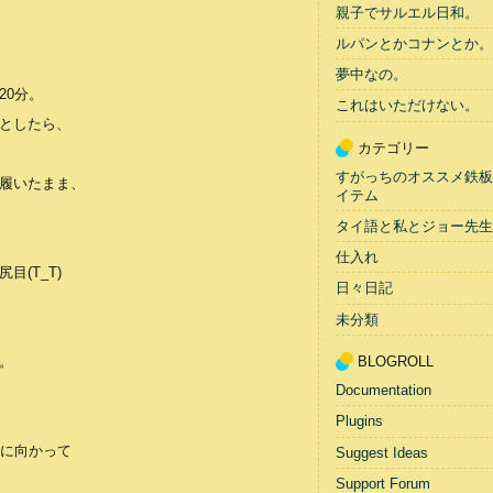
親子でサルエル日和。
ルパンとかコナンとか。
夢中なの。
20分。
これはいただけない。
としたら、
カテゴリー
すがっちのオススメ鉄板
履いたまま、
イテム
タイ語と私とジョー先生
仕入れ
(T_T)
日々日記
未分類
。
BLOGROLL
Documentation
Plugins
器に向かって
Suggest Ideas
」
Support Forum