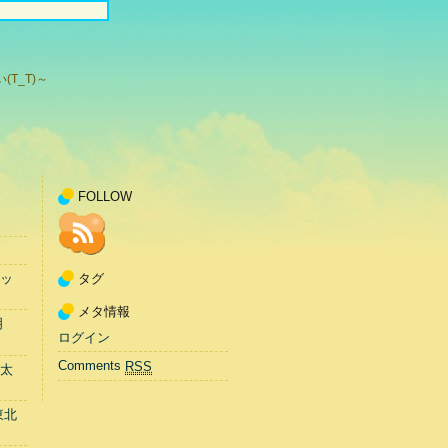
T_T)～
FOLLOW
タグ
ッ
メタ情報
明
ログイン
Comments
RSS
太
東北