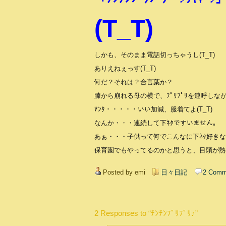
(T_T)
しかも、そのまま電話切っちゃうし(T_T)
ありえねぇっす(T_T)
何だ？それは？合言葉か？
膝から崩れる母の横で、ﾌﾟﾘﾌﾟﾘを連呼しな
ｱﾝﾀ・・・・・いい加減、服着てよ(T_T)
なんか・・・連続して下ﾈﾀですいません。
あぁ・・・子供って何でこんなに下ﾈﾀ好きなん
保育園でもやってるのかと思うと、目頭が熱く
Posted by emi
日々日記
2 Comm
2 Responses to “ﾁﾝﾁﾝﾌﾟﾘﾌﾟﾘ♪”