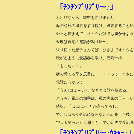
「ﾁﾝﾁﾝﾌﾟﾘﾌﾟﾘ～♪」
と叫びながら、家中を走りまわり、
母の必死の追走をすり抜け、逃走すること約
やっと捕まえて、オムツだけでも履かせよう
今度は自宅の電話が鳴り始め、
張り切った息子さんてば、ひざまでオムツを
転がるように受話器を取り、元気一杯
「もっち～？」
横で慌てる母を尻目に・・・・って、まさに尻目
電話に向かって
「うん♪はぁ～い♪」などと会話を始める。
どうも、電話の相手は、私の実家の母らしい
時折、「ばぁば♪」とか言ってるし。
で、しばらく会話にならない会話をした後、
ﾆﾔっと笑ったかと思うと、でかい声で受話
「ﾁﾝﾁﾝﾌﾟﾘﾌﾟﾘ～♪ｳｷｬｰ♪