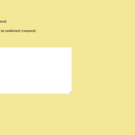
ired)
ot be published) (required)