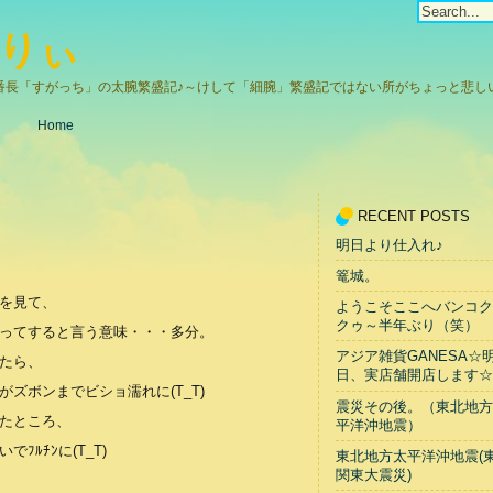
りぃ
番長「すがっち」の太腕繁盛記♪～けして「細腕」繁盛記ではない所がちょっと悲しい(
Home
RECENT POSTS
明日より仕入れ♪
篭城。
を見て、
ようこそここへバンコク
クゥ～半年ぶり（笑）
ってすると言う意味・・・多分。
アジア雑貨GANESA☆
たら、
日、実店舗開店します☆
ズボンまでビショ濡れに(T_T)
震災その後。（東北地方
たところ、
平洋沖地震）
ﾙﾁﾝに(T_T)
東北地方太平洋沖地震(
関東大震災)