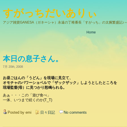
すがっちだいありぃ
アジア雑貨GANESA（ガネーシャ）永遠の丁稚番長「すがっち」の太腕繁盛記♪～
Home
本日の息子さん。
7月 20th, 2008
お昼ごはんの「うどん」を現場に見立て、
オモチャのパワーショベルで「ザックザック」しようとしたところを
現場監督(母）に見つかり怒鳴られる。
あぁ・・・この「遊び食べ」
一体、いつまで続くのか(T_T)
Posted by emi
日々日記
No comments