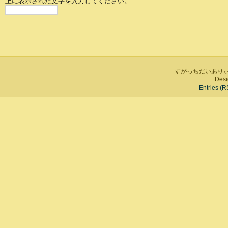
上に表示された文字を入力してください。
すがっちだいありぃ is 
Desi
Entries (R