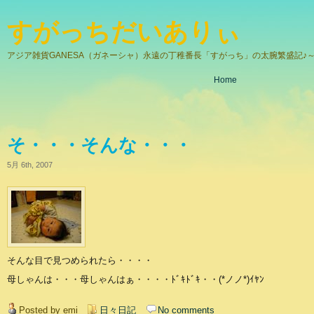
すがっちだいありぃ
アジア雑貨GANESA（ガネーシャ）永遠の丁稚番長「すがっち」の太腕繁盛記♪～
Home
そ・・・そんな・・・
5月 6th, 2007
そんな目で見つめられたら・・・・
母しゃんは・・・母しゃんはぁ・・・・ﾄﾞｷﾄﾞｷ・・(*ノノ*)ｲﾔﾝ
Posted by emi
日々日記
No comments