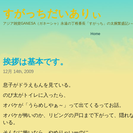
すがっちだいありぃ
アジア雑貨GANESA（ガネーシャ）永遠の丁稚番長「すがっち」の太腕繁盛記♪～
Home
挨拶は基本です。
12月 14th, 2009
息子がドラえもんを見ている。
のび太がトイレに入ったら、
オバケが「うらめしやぁ～」って出てくるってお話。
オバケが怖いのか、リビングの戸口まで下がって、隠れ
いる。
そんなに怖いなら、やめりゃいーのに。