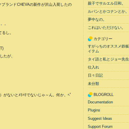
親子でサルエル日和。
ブランドCHEVAの新作が沢山入荷したの
ルパンとかコナンとか。
夢中なの。
・・・
これはいただけない。
てるし。
カテゴリー
すがっちのオススメ鉄板
T)
イテム
したが、
タイ語と私とジョー先生
仕入れ
日々日記
未分類
BLOGROLL
がないとﾒﾘﾊﾘでないじゃ～ん。何か、ﾍﾟ
Documentation
Plugins
Suggest Ideas
Support Forum