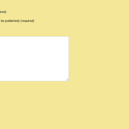
ired)
ot be published) (required)