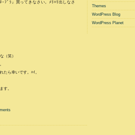
ｰﾌﾞﾗ』買ってきなさい。ﾒﾘﾊﾘ出しなさ
Themes
WordPress Blog
WordPress Planet
いな（笑）
。
れたら幸いです。ﾊｲ。
ます。
ments