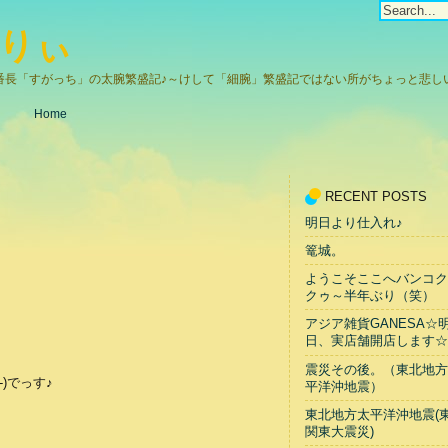
りぃ
番長「すがっち」の太腕繁盛記♪～けして「細腕」繁盛記ではない所がちょっと悲しい(
Home
RECENT POSTS
明日より仕入れ♪
篭城。
ようこそここへバンコク
クゥ～半年ぶり（笑）
アジア雑貨GANESA☆
日、実店舗開店します☆
震災その後。（東北地方
)でっす♪
平洋沖地震）
東北地方太平洋沖地震(
関東大震災)