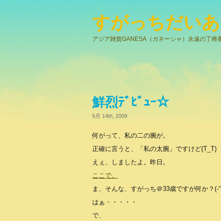
すがっちだいあ
アジア雑貨GANESA（ガネーシャ）永遠の丁稚
鮮烈ﾃﾞﾋﾞｭｰ☆
6月 14th, 2009
何がって、私の二の腕が。
正確に言うと、「私の太腕」ですけど(T_T)
えぇ、しましたよ。昨日。
ここで。
ま、そんな、すがっち＠33歳ですが何か？(-“-
はぁ・・・・・
で、