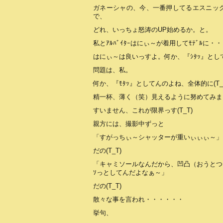
ガネーシャの、今、一番押してるエスニック
で、
どれ、いっちょ怒涛のUP始めるか。と。
私とｱﾙﾊﾞｲﾀｰはにぃ～が着用してﾓﾃﾞﾙに・
はにぃ～は良いっすよ。何か、『ｼﾀｯ』とし
問題は、私。
何か、『ﾓﾀｯ』としてんのよね、全体的に(T_
精一杯、薄く（笑）見えるように努めてみま
すいません、これが限界っす(T_T)
親方には、撮影中ずっと
「すがっちぃ～シャッターが重いぃぃぃ～」
だの(T_T)
「キャミソールなんだから、凹凸（おうとつ）
ｿっとしてんだよなぁ～」
だの(T_T)
散々な事を言われ・・・・・・
挙句、