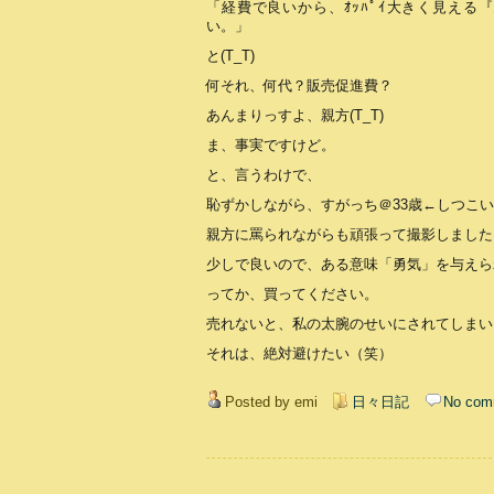
「経費で良いから、ｵｯﾊﾟｲ大きく見える『ﾇ
い。」
と(T_T)
何それ、何代？販売促進費？
あんまりっすよ、親方(T_T)
ま、事実ですけど。
と、言うわけで、
恥ずかしながら、すがっち＠33歳←しつこ
親方に罵られながらも頑張って撮影しました
少しで良いので、ある意味「勇気」を与えら
ってか、買ってください。
売れないと、私の太腕のせいにされてしまい
それは、絶対避けたい（笑）
Posted by emi
日々日記
No com