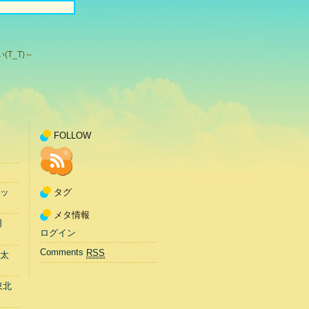
T_T)～
FOLLOW
タグ
ッ
メタ情報
明
ログイン
Comments
RSS
太
東北